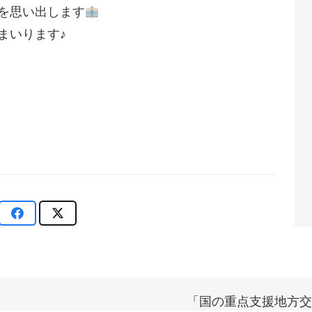
を思い出します
まいります♪
「国の重点支援地方