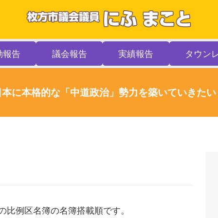
動報告
議会報告
実績報告
タウン
日本に本格的な「中道政治」勢力を築いていきたい
の比例区名簿の名簿搭載順です。