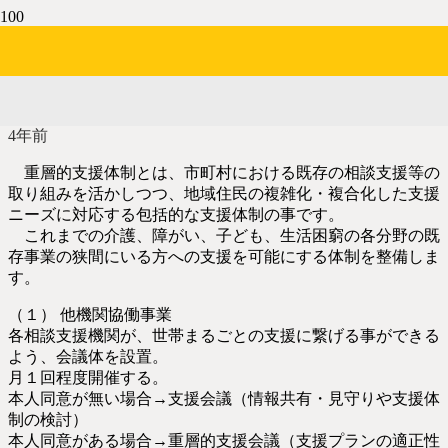
令和４年度予算 主な施策⑤ 重層
的支援体制の整備
4年前
重層的支援体制とは、市町村における既存の相談支援等の
取り組みを活かしつつ、地域住民の複雑化・複合化した支援
ニーズに対応する包括的な支援体制の事です。
これまでの介護、障がい、子ども、生活困窮の各分野の既
存事業の狭間にいる方への支援を可能にする体制を整備しま
す。
（１） 他機関協働事業
各相談支援機関が、世帯まるごとの支援に繋げる事ができる
よう、会議体を設置。
月１回程度開催する。
本人同意が無い場合→支援会議（情報共有・見守りや支援体
制の検討）
本人同意がある場合→重層的支援会議（支援プランの適正性