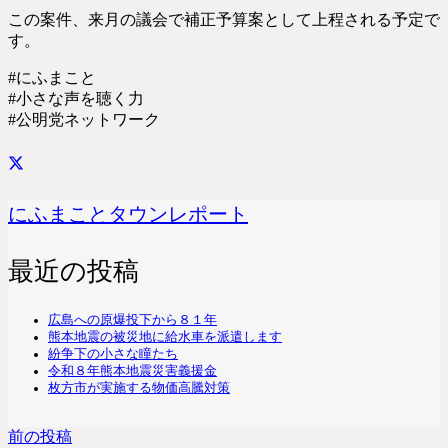
この案件、来月の議会で補正予算案として上程される予定で
す。
#にふまこと
#小さな声を聴く力
#公明党ネットワーク
にふまことタウンレポート
最近の投稿
広島への原爆投下から８１年
熊本地震の被災地に給水車を派遣します
紛争下の小さな瞳たち
令和８年熊本地震災害義援金
枚方市が実施する物価高騰対策
前の投稿