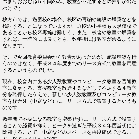
つまりおおむね５年間のみ、教室が不足するとの推計が出た
わけです。
枚方市では、過密校の場合、校区の再編や施設の増築などを
検討することになっていますが、近隣の小学校も大規模校で
あることから校区再編は難しく、また、校舎や教室の増築を
すれば、一時的には良くとも、数年後には教室が余るように
なります。
そこで今回教育委員会から報告があったのが、施設増築を行
うのではなく、平成３４年度までのリース方式で教室を用意
するというものでした。
現在、校舎内にある少人数教室やコンピュータ教室を普通教
室に変更する、支援教室を改造するなどして不足する４教室
分を確保したうえで、新しい少人数教室及びコンピュータ教
室を校舎外（中庭など）に、リース方式で設置するというも
のです。
数年間で不要になる教室を増築せずに、リース方式で設置す
ることで経費を抑え、ピークを過ぎた平成３４年度当初には
除却することで、中庭などのスペースを再度確保できるこ
と、などがメリットです。