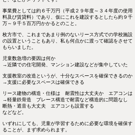
事業費としては約６千万円（平成２９年度～３４年度の使用
料及び賃貸料）であり、仮にこれを建設するとしたら約９千
万～９千５百万円かかるとのこと。
枚方市で、これまであまり例のないリース方式での学校施設
の設置ということもあり、私も何点かに渡って確認をさせて
もらいました。
児童数急増の要因は何か
→近隣での住宅開発、マンション建設などが集中していた
支援教室の改造というが、十分なスペースを確保できるのか
→支援に必要なスペースは確保できる
リース建物の構造・仕様は 耐震性は大丈夫か エアコンは
→軽量鉄骨造 ブレース構造で耐震など構造的に問題なし
断熱・遮音も大丈夫 エアコンも設置する
などなど。
いずれにしても、児童が学習するために必要な環境を確保す
ることが、まず求められます。