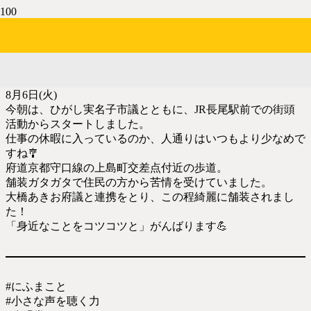
上島町交差点付近の歩道
2年前
8月6日(火)
今朝は、ひがし実名子市議とともに、JR長尾駅前での街頭
活動からスタートしました。
仕事の休暇に入っているのか、人通りはいつもより少なめで
すね🎐
府道京都守口線の上島町交差点付近の歩道。
舗装ガタガタで住民の方から苦情を受けていました。
大橋あきお府議と連携をとり、この程綺麗に舗装されまし
た！
「身近なことをコツコツと」がんばります💪
#にふまこと
#小さな声を聴く力