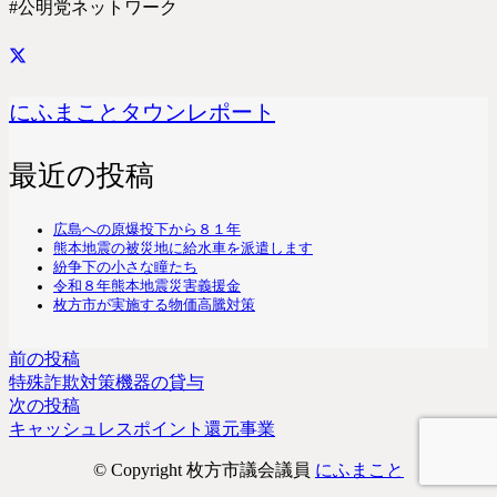
#公明党ネットワーク
にふまことタウンレポート
最近の投稿
広島への原爆投下から８１年
熊本地震の被災地に給水車を派遣します
紛争下の小さな瞳たち
令和８年熊本地震災害義援金
枚方市が実施する物価高騰対策
前の投稿
特殊詐欺対策機器の貸与
次の投稿
キャッシュレスポイント還元事業
© Copyright 枚方市議会議員
にふまこと