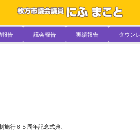
動報告
議会報告
実績報告
タウン
制施行６５周年記念式典、