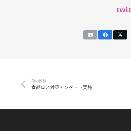
twit
LI
前の投稿
食品ロス対策アンケート実施