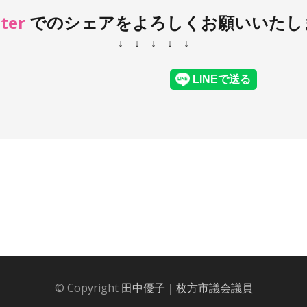
ter 
NE 
でのシェアをよろしくお願いいたし
↓ ↓ ↓ ↓ ↓
© Copyright
田中優子｜枚方市議会議員